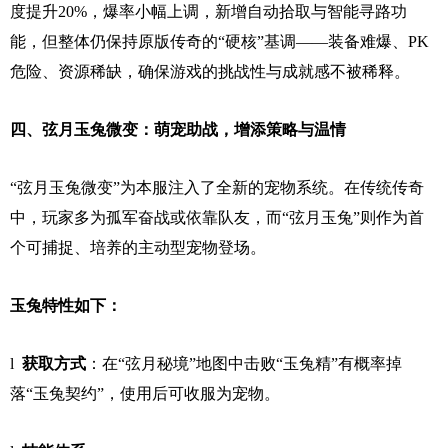
度提升20%，爆率小幅上调，新增自动拾取与智能寻路功
能，但整体仍保持原版传奇的“硬核”基调——装备难爆、PK
危险、资源稀缺，确保游戏的挑战性与成就感不被稀释。
四、弦月玉兔微变：萌宠助战，增添策略与温情
“弦月玉兔微变”为本服注入了全新的宠物系统。在传统传奇
中，玩家多为孤军奋战或依靠队友，而“弦月玉兔”则作为首
个可捕捉、培养的主动型宠物登场。
玉兔特性如下：
l
获取方式
：在“弦月秘境”地图中击败“玉兔精”有概率掉
落“玉兔契约”，使用后可收服为宠物。