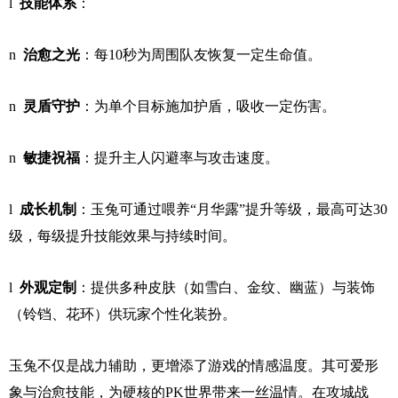
l
技能体系
：
n
治愈之光
：每10秒为周围队友恢复一定生命值。
n
灵盾守护
：为单个目标施加护盾，吸收一定伤害。
n
敏捷祝福
：提升主人闪避率与攻击速度。
l
成长机制
：玉兔可通过喂养“月华露”提升等级，最高可达30
级，每级提升技能效果与持续时间。
l
外观定制
：提供多种皮肤（如雪白、金纹、幽蓝）与装饰
（铃铛、花环）供玩家个性化装扮。
玉兔不仅是战力辅助，更增添了游戏的情感温度。其可爱形
象与治愈技能，为硬核的PK世界带来一丝温情。在攻城战